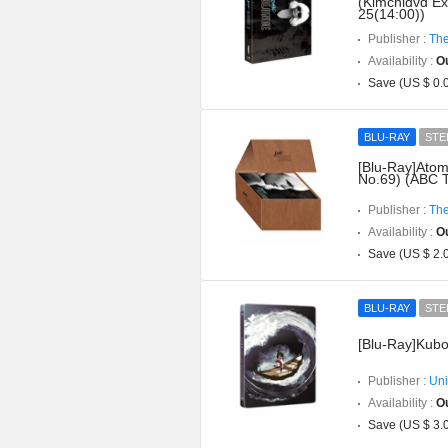
(Kimchidvd Ex
25(14:00))
Publisher :
The
Availability :
Ou
Save (US $ 0.
BLU-RAY
STE
[Blu-Ray]Atom
No.69) (ABC T
Publisher :
The
Availability :
Ou
Save (US $ 2.
BLU-RAY
STE
[Blu-Ray]Kubo
Publisher :
Uni
Availability :
Ou
Save (US $ 3.