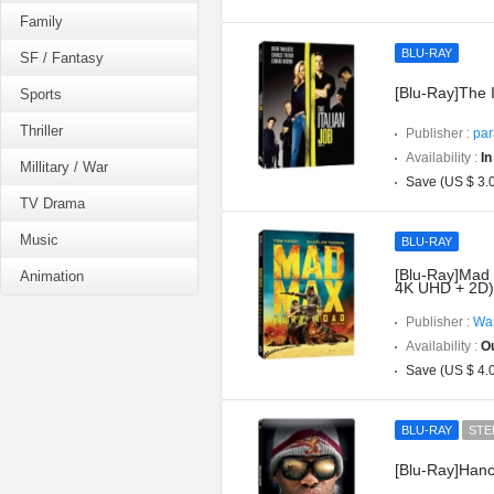
Family
BLU-RAY
SF / Fantasy
[Blu-Ray]The I
Sports
Thriller
Publisher :
par
Availability :
In
Millitary / War
Save (US $ 3.
TV Drama
Music
BLU-RAY
[Blu-Ray]Mad 
Animation
4K UHD + 2D)
Publisher :
War
Availability :
Ou
Save (US $ 4.
BLU-RAY
STE
[Blu-Ray]Hanc