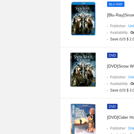
BLU-RAY
[Blu-Ray]Sno
Publisher :
Uni
Availability :
Ou
Save (US $ 2.
DVD
[DVD]Snow Wh
Publisher :
Uni
Availability :
Ou
Save (US $ 3.
DVD
[DVD]Cider Ho
Publisher :
Dre