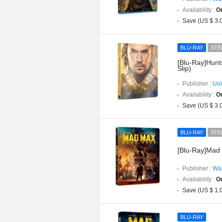
Availability :
Ou
Save (US $ 3.
BLU-RAY
STE
[Blu-Ray]Hunt
Slip)
Publisher :
Uni
Availability :
Ou
Save (US $ 3.
BLU-RAY
STE
[Blu-Ray]Mad 
Publisher :
War
Availability :
Ou
Save (US $ 1.
BLU-RAY