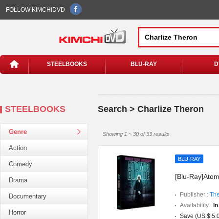
FOLLOW KIMCHIDVD
STEELBOOKS
BLU-RAY
D
STEELBOOKS
Search > Charlize Theron
Genre
Showing 1 ~ 30 of 33 results
Action
BLU-RAY
Comedy
[Blu-Ray]Atomi
Drama
Publisher :
The
Documentary
Availability :
In
Horror
Save (US $ 5.