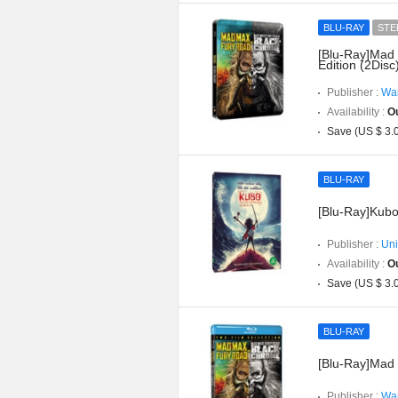
BLU-RAY
STE
[Blu-Ray]Mad
Edition (2Disc
Publisher :
War
Availability :
Ou
Save (US $ 3.
BLU-RAY
[Blu-Ray]Kubo
Publisher :
Uni
Availability :
Ou
Save (US $ 3.
BLU-RAY
[Blu-Ray]Mad 
Publisher :
War