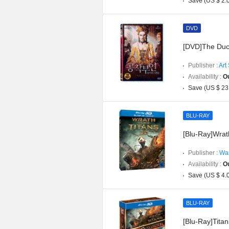
Save (US $ 2.
DVD
[DVD]The Du
Publisher :
Art
Availability :
Ou
Save (US $ 23
BLU-RAY
[Blu-Ray]Wrat
Publisher :
War
Availability :
Ou
Save (US $ 4.
BLU-RAY
[Blu-Ray]Tita