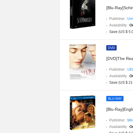
[Blu-Ray]Schin
Publisher :
Uni
Availability :
Ou
Save (US $ 5.
DVD
[DVD]The Rea
Publisher :
UE
Availability :
Ou
Save (US $ 21
BLU-RAY
[Blu-Ray]Engl
Publisher :
Mir
Availability :
Ou