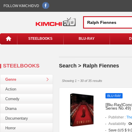
FOLLOW KIMCHIDVD
STEELBOOKS
BLU-RAY
D
STEELBOOKS
Search > Ralph Fiennes
Genre
Showing 1 ~ 30 of 35 results
Action
BLU-RAY
Comedy
[Blu-Ray]Conc
Series No.49)
Drama
Publisher :
The
Documentary
Availability :
Ou
Horror
Save (US $ 9.