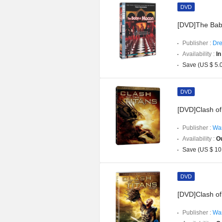
DVD
[DVD]The Bab
Publisher :
Dre
Availability :
In
Save (US $ 5.
DVD
[DVD]Clash of
Publisher :
War
Availability :
Ou
Save (US $ 10
DVD
[DVD]Clash of 
Publisher :
War