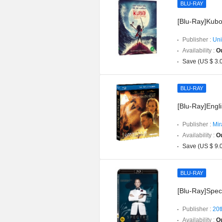
BLU-RAY
[Blu-Ray]Kubo
Publisher :
Uni
Availability :
Ou
Save (US $ 3.
BLU-RAY
[Blu-Ray]Engl
Publisher :
Mir
Availability :
Ou
Save (US $ 9.
BLU-RAY
[Blu-Ray]Spec
Publisher :
20t
Availability :
Ou