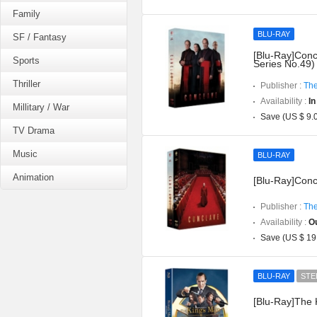
Family
BLU-RAY
SF / Fantasy
[Blu-Ray]Conc
Sports
Series No.49)
Thriller
Publisher :
The
Availability :
In
Millitary / War
Save (US $ 9.
TV Drama
Music
BLU-RAY
Animation
[Blu-Ray]Conc
Publisher :
The
Availability :
Ou
Save (US $ 19
BLU-RAY
STE
[Blu-Ray]The K