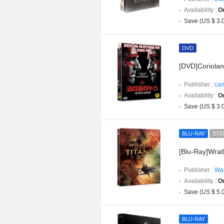
Availability :
Ou
Save (US $ 3.
DVD
[DVD]Coriola
Publisher :
can
Availability :
Ou
Save (US $ 3.
BLU-RAY
STE
[Blu-Ray]Wrath
Publisher :
War
Availability :
Ou
Save (US $ 5.
BLU-RAY