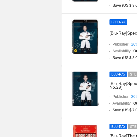
Save (US $ 3.
BLU-RAY
[Blu-Ray]Spec
Publisher :
20t
Availability :
Ou
Save (US $ 3.
BLU-RAY
STE
[Blu-Ray]Spect
No.29)
Publisher :
20t
Availability :
Ou
Save (US $ 7.
BLU-RAY
STE
[Blu-Ray]The 