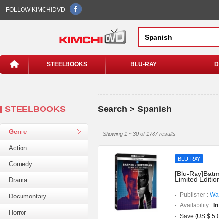
FOLLOW KIMCHIDVD
STEELBOOKS
BLU-RAY
D
STEELBOOKS
Search > Spanish
Genre
Showing 1 ~ 30 of 1787 results
Action
BLU-RAY
Comedy
[Blu-Ray]Batm
Limited Editi
Drama
Publisher :
War
Documentary
Availability :
In
Horror
Save (US $ 5.