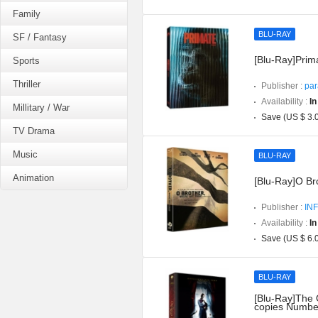
Family
BLU-RAY
SF / Fantasy
[Blu-Ray]Prima
Sports
Thriller
Publisher :
par
Availability :
In
Millitary / War
Save (US $ 3.
TV Drama
Music
BLU-RAY
Animation
[Blu-Ray]O Br
Publisher :
INF
Availability :
In
Save (US $ 6.
BLU-RAY
[Blu-Ray]The O
copies Numbe