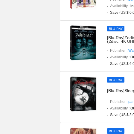
Availability :
In
Save (US $ 0.
BLU-RAY
[Blu-Ray]Zodi
(2disc: 4K UH
Publisher :
War
Availability :
Ou
Save (US $ 6.
BLU-RAY
[Blu-Ray]Slee
Publisher :
par
Availability :
Ou
Save (US $ 3.
BLU-RAY