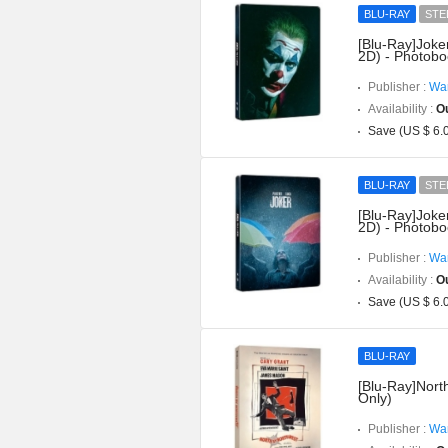
BLU-RAY
STE
[Blu-Ray]Joke
2D) - Photobo
Publisher :
War
Availability :
Ou
Save (US $ 6.
BLU-RAY
STE
[Blu-Ray]Joke
2D) - Photobo
Publisher :
War
Availability :
Ou
Save (US $ 6.
BLU-RAY
[Blu-Ray]Nort
Only)
Publisher :
War