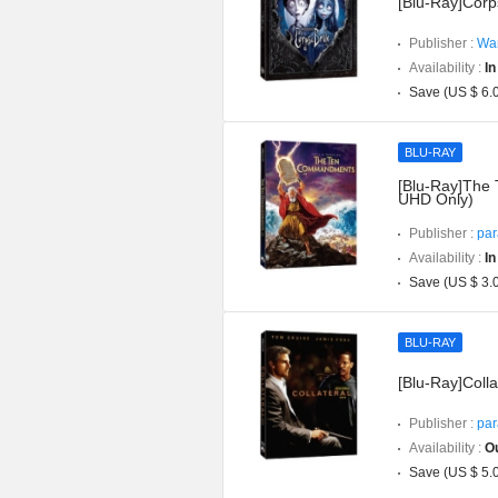
[Blu-Ray]Corp
Publisher :
War
Availability :
In
Save (US $ 6.
BLU-RAY
[Blu-Ray]The 
UHD Only)
Publisher :
par
Availability :
In
Save (US $ 3.
BLU-RAY
[Blu-Ray]Colla
Publisher :
par
Availability :
Ou
Save (US $ 5.