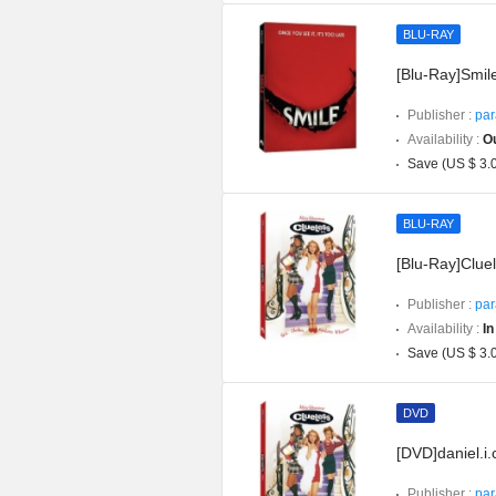
BLU-RAY
[Blu-Ray]Smil
Publisher :
par
Availability :
Ou
Save (US $ 3.
BLU-RAY
[Blu-Ray]Cluel
Publisher :
par
Availability :
In
Save (US $ 3.
DVD
[DVD]daniel.i
Publisher :
par