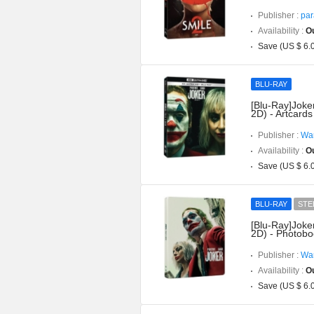
Publisher :
par
Availability :
Ou
Save (US $ 6.
BLU-RAY
[Blu-Ray]Joke
2D) - Artcards
Publisher :
War
Availability :
Ou
Save (US $ 6.
BLU-RAY
STE
[Blu-Ray]Joke
2D) - Photobo
Publisher :
War
Availability :
Ou
Save (US $ 6.