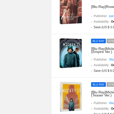
[Blu-Ray]Rose
Publisher :
par
Availability :
Ou
Save (US $ 3.
BLU-RAY
STE
[Blu-Ray]Mick
(Empire Ver.)
Publisher :
War
Availability :
Ou
Save (US $ 6.
BLU-RAY
STE
[Blu-Ray]Mick
(Teaser Ver.)
Publisher :
War
Availability :
Ou