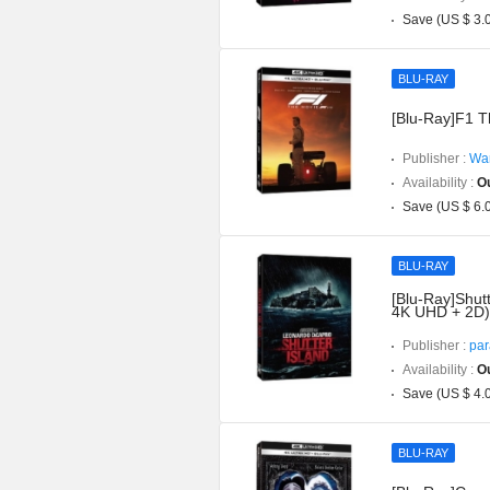
Save (US $ 3.
BLU-RAY
[Blu-Ray]F1 T
Publisher :
War
Availability :
Ou
Save (US $ 6.
BLU-RAY
[Blu-Ray]Shutt
4K UHD + 2D)
Publisher :
par
Availability :
Ou
Save (US $ 4.
BLU-RAY